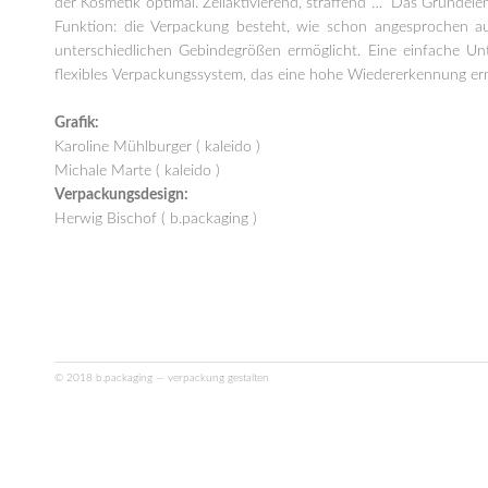
der Kosmetik optimal. Zellaktivierend, straffend … Das Grundele
Funktion: die Verpackung besteht, wie schon angesprochen aus
unterschiedlichen Gebindegrößen ermöglicht. Eine einfache Unt
flexibles Verpackungssystem, das eine hohe Wiedererkennung ermö
Grafik:
Karoline Mühlburger ( kaleido )
Michale Marte ( kaleido )
Verpackungsdesign:
Herwig Bischof ( b.packaging )
© 2018 b.packaging — verpackung gestalten