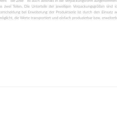
ment ” die Zelle ” ist auch abstrakt in die Verpackungsform aufgenomme
 zwei Teilen. Die Unterteile der jeweiligen Verpackungsgrößen sind i
erscheidung bei Erweiterung der Produktserie ist durch den Einsatz an
glicht, die Werte transportiert und einfach produzierbar bzw. erweiterba