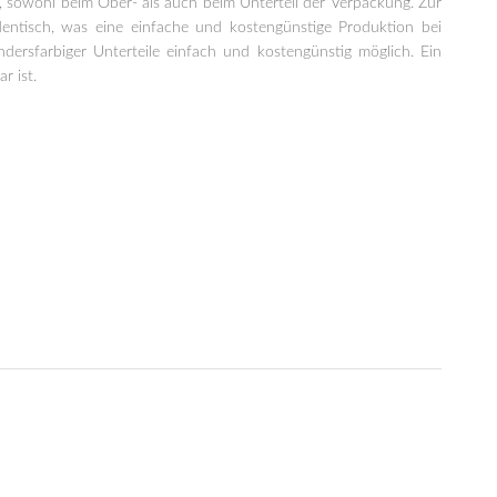
n, sowohl beim Ober- als auch beim Unterteil der Verpackung. Zur
dentisch, was eine einfache und kostengünstige Produktion bei
dersfarbiger Unterteile einfach und kostengünstig möglich. Ein
r ist.