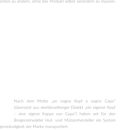
umenten zu ändern, ohne das Produkt selbst verändern zu müssen.
Nach dem Motto „an oagna Kopf a oagne Capo“
(übersetzt aus demVorarlberger Dialekt „ein eigener Kopf
– eine eigene Kappe von Capo“) haben wir für den
Bregenzerwälder Hut- und Mützenhersteller ein System
enständigkeit der Marke transportiert.