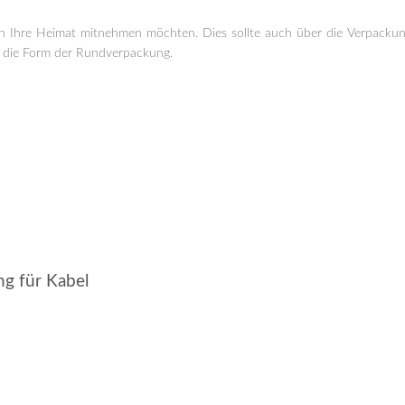
z in Ihre Heimat mitnehmen möchten. Dies sollte auch über die Verpack
nd die Form der Rundverpackung.
ng für Kabel