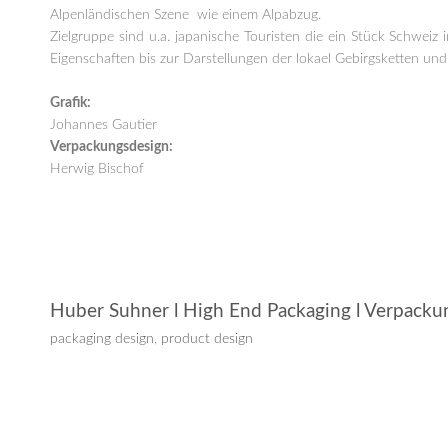
Alpenländischen Szene wie einem Alpabzug.
Zielgruppe sind u.a. japanische Touristen die ein Stück Schwei
Eigenschaften bis zur Darstellungen der lokael Gebirgsketten u
Grafik:
Johannes Gautier
Verpackungsdesign:
Herwig Bischof
Huber Suhner l High End Packaging l Verpacku
packaging design
,
product design